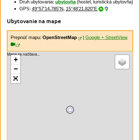
Druh ubytovania:
ubytovňa
(hostel, turistická ubytovňa)
GPS:
49°57'14.785"N
,
15°48'21.820"E
Ubytovanie na mape
Prepnúť mapu:
OpenStreetMap
|
Google + StreetView
Mapa sa načítava...
+
−