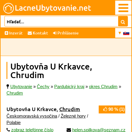
Inzerát
Kontakt
Prihlásenie
Ubytovňa U Krkavce,
Chrudim
Ubytovanie
»
Čechy
»
Pardubický kraj
»
okres Chrudim
»
Chrudim
Ubytovňa U Krkavce,
Chrudim
90
% (
1
)
Českomoravská vysočina
/
Železné hory
/
Polabie
zobraz telefónne číslo
helen.spilkova@seznam.cz