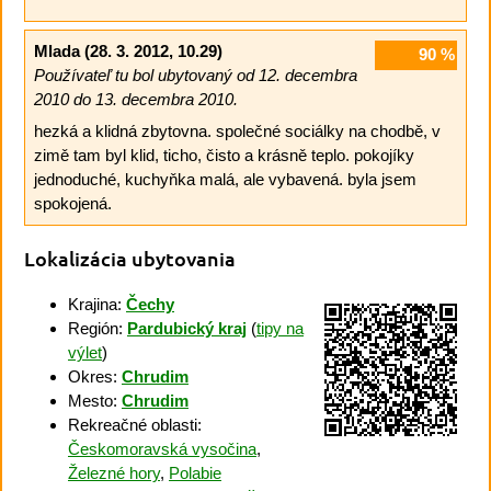
Mlada
(28. 3. 2012, 10.29)
90
%
Používateľ tu bol ubytovaný od 12. decembra
2010 do 13. decembra 2010.
hezká a klidná zbytovna. společné sociálky na chodbě, v
zimě tam byl klid, ticho, čisto a krásně teplo. pokojíky
jednoduché, kuchyňka malá, ale vybavená. byla jsem
spokojená.
Lokalizácia ubytovania
Krajina:
Čechy
Región:
Pardubický kraj
(
tipy na
výlet
)
Okres:
Chrudim
Mesto:
Chrudim
Rekreačné oblasti:
Českomoravská vysočina
,
Železné hory
,
Polabie