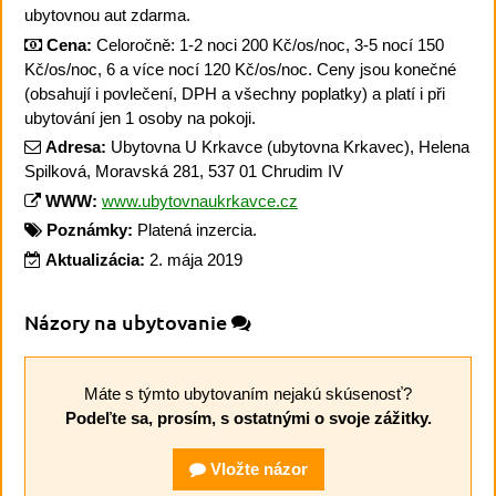
ubytovnou aut zdarma.
Cena:
Celoročně: 1-2 noci 200 Kč/os/noc, 3-5 nocí 150
Kč/os/noc, 6 a více nocí 120 Kč/os/noc. Ceny jsou konečné
(obsahují i povlečení, DPH a všechny poplatky) a platí i při
ubytování jen 1 osoby na pokoji.
Adresa:
Ubytovna U Krkavce (ubytovna Krkavec), Helena
Spilková, Moravská 281, 537 01 Chrudim IV
WWW:
www.ubytovnaukrkavce.cz
Poznámky:
Platená inzercia.
Aktualizácia:
2. mája 2019
Názory na ubytovanie
Máte s týmto ubytovaním nejakú skúsenosť?
Podeľte sa, prosím, s ostatnými o svoje zážitky.
Vložte názor