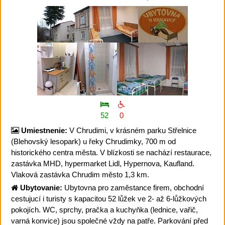
52
0
Umiestnenie:
V Chrudimi, v krásném parku Střelnice
(Blehovský lesopark) u řeky Chrudimky, 700 m od
historického centra města. V blízkosti se nachází restaurace,
zastávka MHD, hypermarket Lidl, Hypernova, Kaufland.
Vlaková zastávka Chrudim město 1,3 km.
Ubytovanie:
Ubytovna pro zaměstance firem, obchodní
cestujucí i turisty s kapacitou 52 lůžek ve 2- až 6-lůžkových
pokojích. WC, sprchy, pračka a kuchyňka (lednice, vařič,
varná konvice) jsou společné vždy na patře. Parkování před