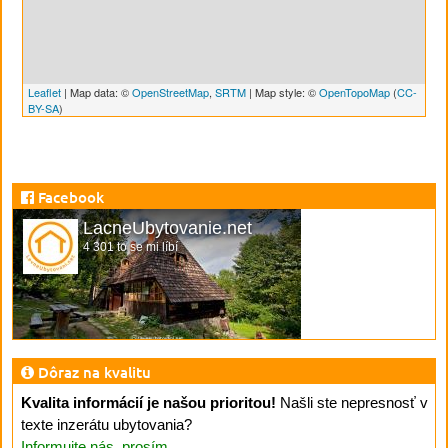
Leaflet
| Map data: ©
OpenStreetMap
,
SRTM
| Map style: ©
OpenTopoMap
(
CC-
BY-SA
)
Facebook
LacneUbytovanie.net
4 301 to se mi líbí
Dôraz na kvalitu
Kvalita informácií je našou prioritou!
Našli ste nepresnosť v
texte inzerátu ubytovania?
Informujte nás, prosím